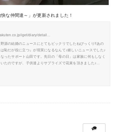
愉快な仲間達～」が更新されました！
rakuten.co.jp/iget/diary/detail…
野源の結婚のニュースにとてもビックリでしたねびっくり!!あの
は恥だが役に立つ』が現実になるなんて♪嬉しいニュースでした♪
くなったサポート山田です。先日の「母の日」は家族に何もしなく
ていたのですが、子供達よりサプライズで花束を頂きました♪…