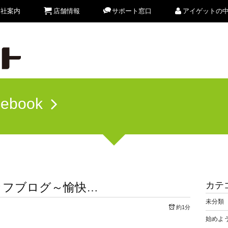
会社案内
店舗情報
サポート窓口
アイゲットの
cebook
カテ
ッフブログ～愉快…
未分類
約1分
始めよう