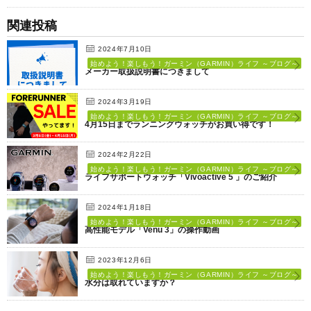
関連投稿
2024年7月10日
始めよう！楽しもう！ガーミン（GARMIN）ライフ ～ブログ～
メーカー取扱説明書につきまして
2024年3月19日
始めよう！楽しもう！ガーミン（GARMIN）ライフ ～ブログ～
4月15日までランニングウォッチがお買い得です！
2024年2月22日
始めよう！楽しもう！ガーミン（GARMIN）ライフ ～ブログ～
ライフサポートウォッチ「Vivoactive 5 」のご紹介
2024年1月18日
始めよう！楽しもう！ガーミン（GARMIN）ライフ ～ブログ～
高性能モデル「Venu 3」の操作動画
2023年12月6日
始めよう！楽しもう！ガーミン（GARMIN）ライフ ～ブログ～
水分は取れていますか？