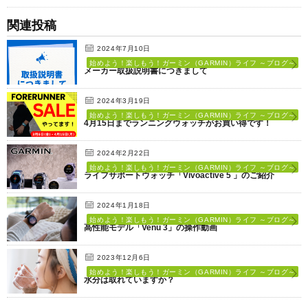
関連投稿
2024年7月10日
始めよう！楽しもう！ガーミン（GARMIN）ライフ ～ブログ～
メーカー取扱説明書につきまして
2024年3月19日
始めよう！楽しもう！ガーミン（GARMIN）ライフ ～ブログ～
4月15日までランニングウォッチがお買い得です！
2024年2月22日
始めよう！楽しもう！ガーミン（GARMIN）ライフ ～ブログ～
ライフサポートウォッチ「Vivoactive 5 」のご紹介
2024年1月18日
始めよう！楽しもう！ガーミン（GARMIN）ライフ ～ブログ～
高性能モデル「Venu 3」の操作動画
2023年12月6日
始めよう！楽しもう！ガーミン（GARMIN）ライフ ～ブログ～
水分は取れていますか？