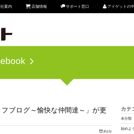
会社案内
店舗情報
サポート窓口
アイゲットの
cebook
カテ
ッフブログ～愉快な仲間達～」が更
未分類
始めよう
約1分