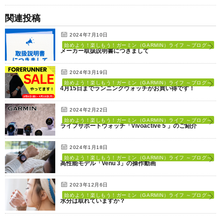
関連投稿
2024年7月10日
始めよう！楽しもう！ガーミン（GARMIN）ライフ ～ブログ～
メーカー取扱説明書につきまして
2024年3月19日
始めよう！楽しもう！ガーミン（GARMIN）ライフ ～ブログ～
4月15日までランニングウォッチがお買い得です！
2024年2月22日
始めよう！楽しもう！ガーミン（GARMIN）ライフ ～ブログ～
ライフサポートウォッチ「Vivoactive 5 」のご紹介
2024年1月18日
始めよう！楽しもう！ガーミン（GARMIN）ライフ ～ブログ～
高性能モデル「Venu 3」の操作動画
2023年12月6日
始めよう！楽しもう！ガーミン（GARMIN）ライフ ～ブログ～
水分は取れていますか？