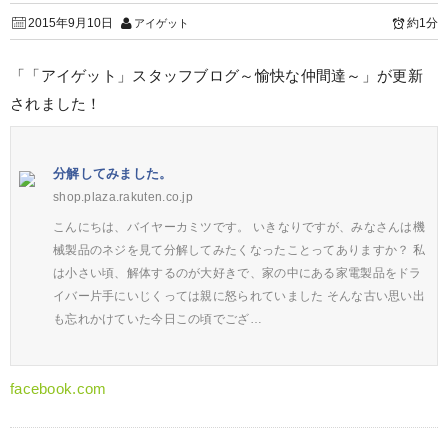
2015年9月10日
約1分
アイゲット
「「アイゲット」スタッフブログ～愉快な仲間達～」が更新
されました！
分解してみました。
shop.plaza.rakuten.co.jp
こんにちは、バイヤーカミツです。 いきなりですが、みなさんは機
械製品のネジを見て分解してみたくなったことってありますか？ 私
は小さい頃、解体するのが大好きで、家の中にある家電製品をドラ
イバー片手にいじくっては親に怒られていました そんな古い思い出
も忘れかけていた今日この頃でござ…
facebook.com