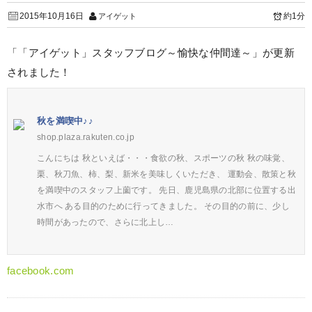
2015年10月16日
約1分
アイゲット
「「アイゲット」スタッフブログ～愉快な仲間達～」が更新
されました！
秋を満喫中♪♪
shop.plaza.rakuten.co.jp
こんにちは 秋といえば・・・食欲の秋、スポーツの秋 秋の味覚、
栗、秋刀魚、柿、梨、新米を美味しくいただき、 運動会、散策と秋
を満喫中のスタッフ上薗です。 先日、鹿児島県の北部に位置する出
水市へ ある目的のために行ってきました。 その目的の前に、少し
時間があったので、さらに北上し…
facebook.com