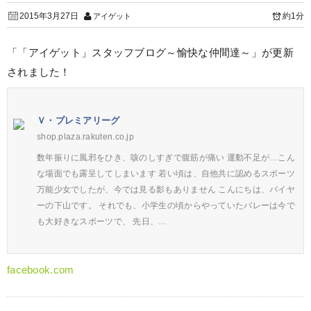
2015年3月27日
約1分
アイゲット
「「アイゲット」スタッフブログ～愉快な仲間達～」が更新
されました！
Ｖ・プレミアリーグ
shop.plaza.rakuten.co.jp
数年振りに風邪をひき、咳のしすぎで腹筋が痛い 運動不足が…こん
な場面でも露呈してしまいます 若い頃は、自他共に認めるスポーツ
万能少女でしたが、今では見る影もありません こんにちは、バイヤ
ーの下山です。 それでも、小学生の頃からやっていたバレーは今で
も大好きなスポーツで、 先日、…
facebook.com