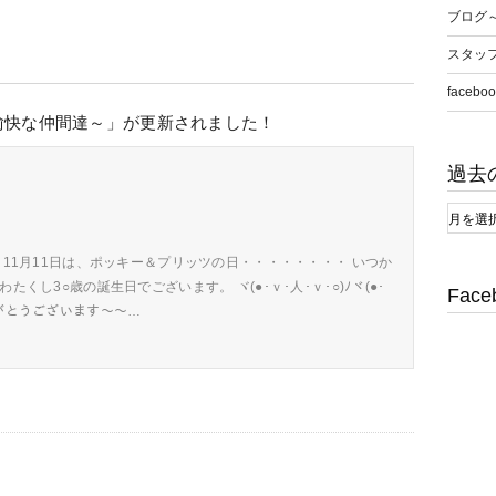
ブログ
スタッ
faceboo
愉快な仲間達～」が更新されました！
過去
日11月11日は、ポッキー＆プリッツの日・・・・・・・・ いつか
くし3○歳の誕生日でございます。 ヾ(●･ｖ･人･ｖ･○)ﾉヾ(●･
Face
 ありがとうございます～～…