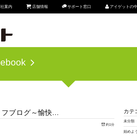
会社案内
店舗情報
サポート窓口
アイゲットの
cebook
カテ
ッフブログ～愉快…
未分類
約1分
始めよう