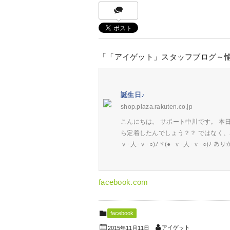
「「アイゲット」スタッフブログ～
誕生日♪
shop.plaza.rakuten.co.jp
こんにちは。 サポート中川です。 本
ら定着したんでしょう？？ ではなく、わた
ｖ･人･ｖ･○)ﾉヾ(●･ｖ･人･ｖ･○)ﾉ
facebook.com
facebook
アイゲット
2015年11月11日