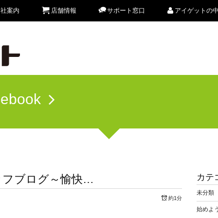
会社案内
店舗情報
サポート窓口
アイゲットの
cebook
カテ
ッフブログ～愉快…
未分類
約1分
始めよう