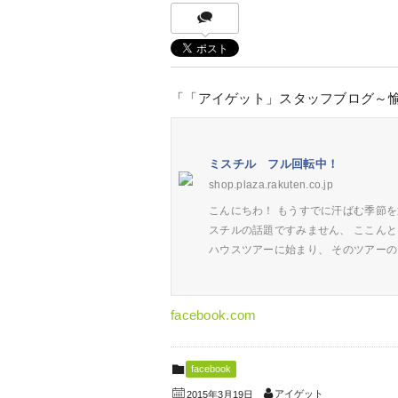
「「アイゲット」スタッフブログ～
ミスチル フル回転中！
shop.plaza.rakuten.co.jp
こんにちわ！ もうすでに汗ばむ季節を
スチルの話題ですみません、 ここん
ハウスツアーに始まり、 そのツアー
facebook.com
facebook
アイゲット
2015年3月19日