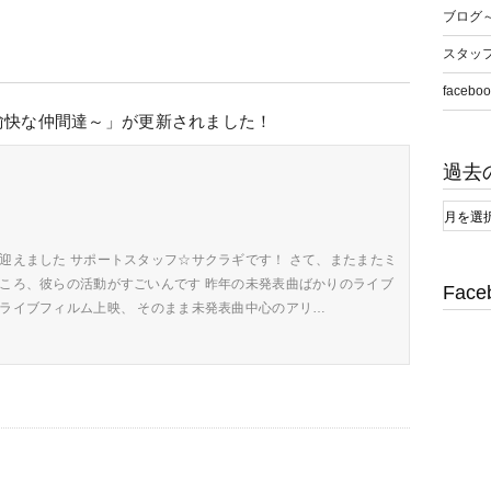
ブログ
スタッ
faceboo
愉快な仲間達～」が更新されました！
過去
迎えました サポートスタッフ☆サクラギです！ さて、またまたミ
ところ、彼らの活動がすごいんです 昨年の未発表曲ばかりのライブ
Face
のライブフィルム上映、 そのまま未発表曲中心のアリ…