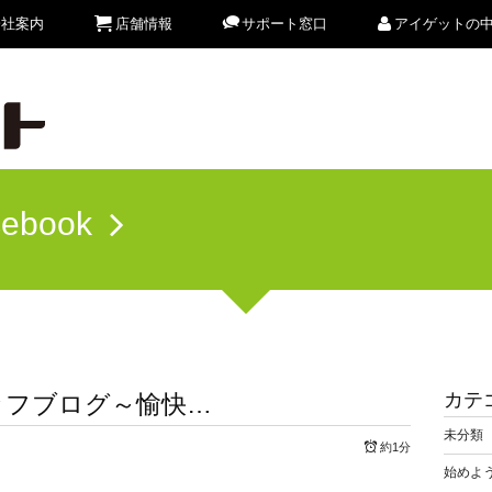
会社案内
店舗情報
サポート窓口
アイゲットの
cebook
カテ
ッフブログ～愉快…
未分類
約1分
始めよう