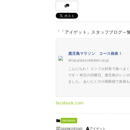
「「アイゲット」スタッフブログ～
鹿児島マラソン コース発表！
shop.plaza.rakuten.co.jp
こんにちわ！ インフル対策で食べまく
です！ 昨日の日曜日、鹿児島のシン
ました。 あいにくの小雨模様で灰雨
facebook.com
facebook
アイゲット
2015年2月23日