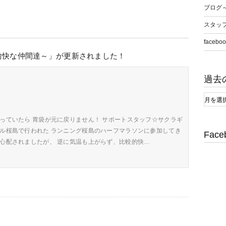
ブログ
スタッ
faceboo
愉快な仲間達～」が更新されました！
過去
っていたら 胃袋が元に戻りません！ サポートスタッフ☆サクラギ
ボル桜島で行われた ランニング桜島のハーフマラソンに参加してき
Face
も心配されましたが、 逆に気温も上がらず、比較的快…