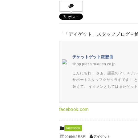
「「アイゲット」スタッフブログ～
チケットゲット狂想曲
shop.plaza.rakuten.co.jp
こんにちわ！ さぁ、話題の？ミスチル
サポートスタッフ☆サクラギです！ 
替えて、 イクメンとしてはまたゲッ
facebook.com
facebook
アイゲット
2015年2月5日