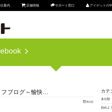
会社案内
店舗情報
サポート窓口
アイゲットの
cebook
カテ
ッフブログ～愉快…
未分類
約1分
始めよう