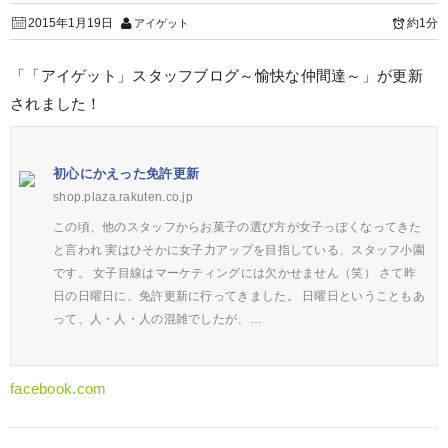
2015年1月19日
約1分
アイゲット
「「アイゲット」スタッフブログ～愉快な仲間達～」が更新
されました！
初心にかえった免許更新
shop.plaza.rakuten.co.jp
この頃、他のスタッフからお菓子の選び方が女子っぽくなってきた
と言われ 実はひそかに女子力アップを目指している、スタッフ小園
です。 女子目線はマーケティングには欠かせません（笑） さて昨
日の日曜日に、免許更新に行ってきました。 日曜日ということもあ
って、人・人・人の混雑でしたが、…
facebook.com