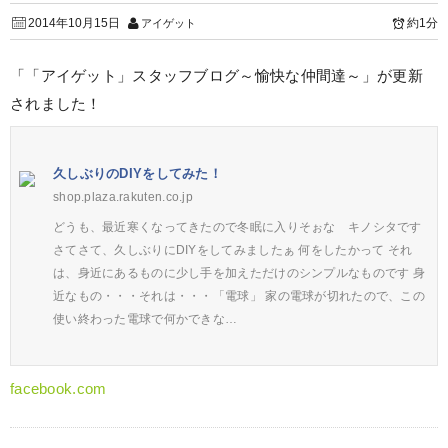
2014年10月15日
約1分
アイゲット
「「アイゲット」スタッフブログ～愉快な仲間達～」が更新
されました！
久しぶりのDIYをしてみた！
shop.plaza.rakuten.co.jp
どうも、最近寒くなってきたので冬眠に入りそぉな キノシタです
さてさて、久しぶりにDIYをしてみましたぁ 何をしたかって それ
は、身近にあるものに少し手を加えただけのシンプルなものです 身
近なもの・・・それは・・・「電球」 家の電球が切れたので、この
使い終わった電球で何かできな…
facebook.com