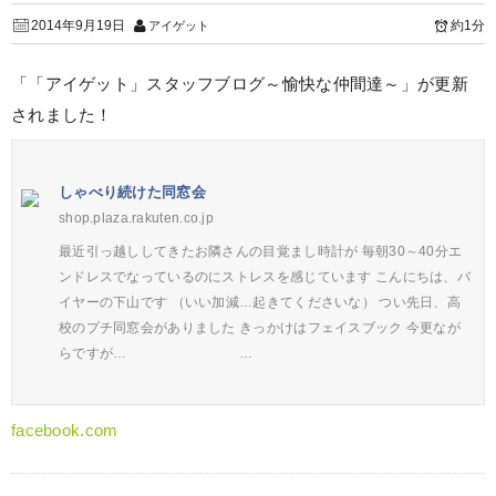
2014年9月19日
約1分
アイゲット
「「アイゲット」スタッフブログ～愉快な仲間達～」が更新
されました！
しゃべり続けた同窓会
shop.plaza.rakuten.co.jp
最近引っ越ししてきたお隣さんの目覚まし時計が 毎朝30～40分エ
ンドレスでなっているのにストレスを感じています こんにちは、バ
イヤーの下山です （いい加減…起きてくださいな） つい先日、高
校のプチ同窓会がありました きっかけはフェイスブック 今更なが
らですが… …
facebook.com