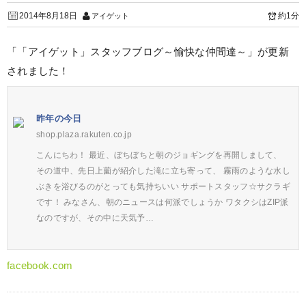
2014年8月18日
約1分
アイゲット
「「アイゲット」スタッフブログ～愉快な仲間達～」が更新
されました！
昨年の今日
shop.plaza.rakuten.co.jp
こんにちわ！ 最近、ぼちぼちと朝のジョギングを再開しまして、
その道中、先日上薗が紹介した滝に立ち寄って、 霧雨のような水し
ぶきを浴びるのがとっても気持ちいい サポートスタッフ☆サクラギ
です！ みなさん、朝のニュースは何派でしょうか ワタクシはZIP派
なのですが、その中に天気予…
facebook.com