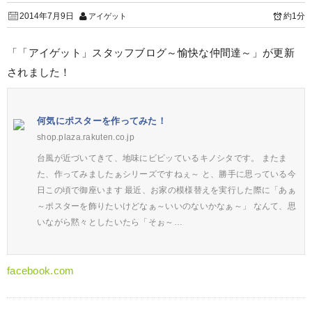
2014年7月9日
約1分
アイゲット
「「アイゲット」スタッフブログ～愉快な仲間達～」が更新
されました！
何気にポスターを作ってみた！
shop.plaza.rakuten.co.jp
台風が近づいてきて、地味にビビッているキノシタです。 またま
た、作ってみましたぁシリーズですねぇ～ と、勝手に思っている今
日この頃で御座います 最近、お家の模様替えを実行した際に「あぁ
～ポスターを飾りたいけどなぁ～いいのないかなぁ～」 なんて、思
いながら黙々としたいたら「そぉ～…
facebook.com