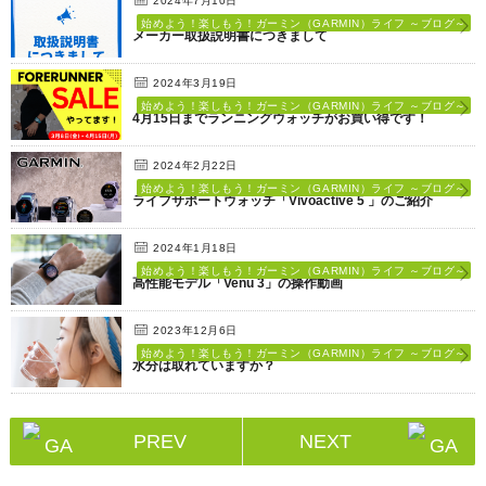
2024年7月10日
始めよう！楽しもう！ガーミン（GARMIN）ライフ ～ブログ～
メーカー取扱説明書につきまして
2024年3月19日
始めよう！楽しもう！ガーミン（GARMIN）ライフ ～ブログ～
4月15日までランニングウォッチがお買い得です！
2024年2月22日
始めよう！楽しもう！ガーミン（GARMIN）ライフ ～ブログ～
ライフサポートウォッチ「Vivoactive 5 」のご紹介
2024年1月18日
始めよう！楽しもう！ガーミン（GARMIN）ライフ ～ブログ～
高性能モデル「Venu 3」の操作動画
2023年12月6日
始めよう！楽しもう！ガーミン（GARMIN）ライフ ～ブログ～
水分は取れていますか？
PREV
NEXT