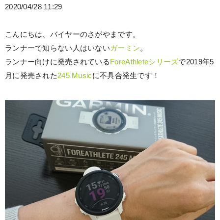
2020/04/28 11:29
こんにちは、バイヤーのさがやまです。
ランナーで知らない人はいない
ガーミン
。
ランナー向けに発売されている
ForeAthleteシリーズ
で2019年5
月に発売された
245 Music
に不具合発生です！