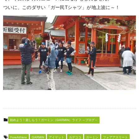
ついに、このダサい「ガー民Tシャツ」が地上波に～！
始めよう！楽しもう！ガーミン（GARMIN）ライフ ～ブログ～
ForeAthlete
GARMIN
アイゲット
カデココ
ガーミン
フォアアスリート