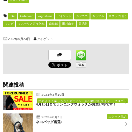
IGet
kadecoco
kagoshima
アイゲット
カデココ
カラフル
スタッフ日記
マンガ
ミステリと言う勿れ
森絵都
田村由美
鹿児島
2022年5月23日
アイゲット
関連投稿
2024年3月19日
始めよう！楽しもう！ガーミン（GARMIN）ライフ ～ブログ～
4月15日までランニングウォッチがお買い得です！
スタッフ日記
2023年8月7日
ネコバッグ当選♪