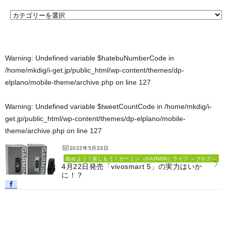
Warning
: Undefined variable $hatebuNumberCode in
/home/mkdig/i-get.jp/public_html/wp-content/themes/dp-
elplano/mobile-theme/archive.php
on line
127
Warning
: Undefined variable $tweetCountCode in
/home/mkdig/i-
get.jp/public_html/wp-content/themes/dp-elplano/mobile-
theme/archive.php
on line
127
2022年5月23日
始めよう！楽しもう！ガーミン（GARMIN）ライフ ～ブログ～
4月22日発売「vivosmart 5」の実力はいか
に！？