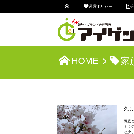
運営ポリシー
HOME
家
久し
両親
トウ
と少