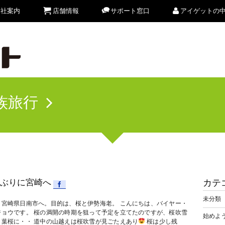
会社案内
店舗情報
サポート窓口
アイゲットの
族旅行
ぶりに宮崎へ
カテ
未分類
と宮崎県日南市へ。目的は、桜と伊勢海老。 こんにちは、バイヤー・
ジョウです。 桜の満開の時期を狙って予定を立てたのですが、桜吹雪
始めよう
し葉桜に・・ 道中の山越えは桜吹雪が見ごたえあり
桜は少し残