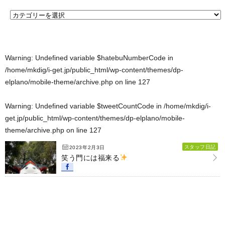
Warning
: Undefined variable $hatebuNumberCode in
/home/mkdig/i-get.jp/public_html/wp-content/themes/dp-
elplano/mobile-theme/archive.php
on line
127
Warning
: Undefined variable $tweetCountCode in
/home/mkdig/i-
get.jp/public_html/wp-content/themes/dp-elplano/mobile-
theme/archive.php
on line
127
スタッフ日記
2023年2月3日
笑う門には福来る