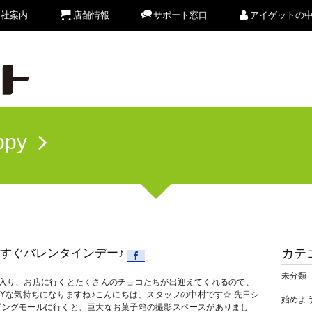
会社案内
店舗情報
サポート窓口
アイゲットの
ppy
すぐバレンタインデー♪
カテ
未分類
に入り、お店に行くとたくさんのチョコたちが出迎えてくれるので、
PYな気持ちになりますね♪こんにちは、スタッフの中村です☆ 先日シ
始めよう
ピングモールに行くと、巨大なお菓子箱の撮影スペースがありまし