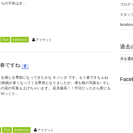
ちの子供はき...
ブログ
スタッ
faceboo
IGet
kadecoco
アイゲット
過去
春ですね
さを感じる季節になってきたかな キノシタ です。もう春ですもんね
Face
桜の投稿が多くなってくる季節となりましたが、僕も桜の写真を♪ そし
菜の花の写真も上げちゃいます。 花見最高！！平日だったから密にも
ゆっくり...
IGet
kadecoco
アイゲット