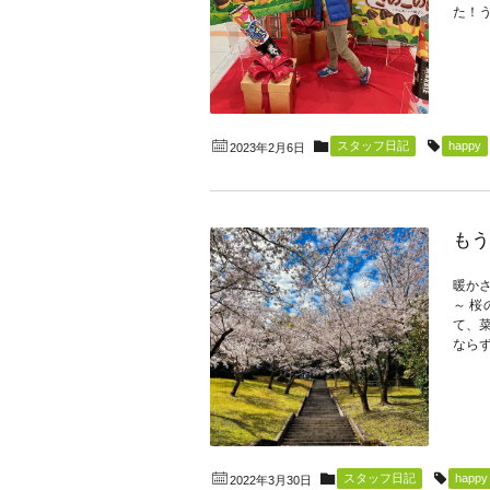
た！う
スタッフ日記
happy
2023年2月6日
もう
暖か
～ 
て、
ならず
スタッフ日記
happy
2022年3月30日