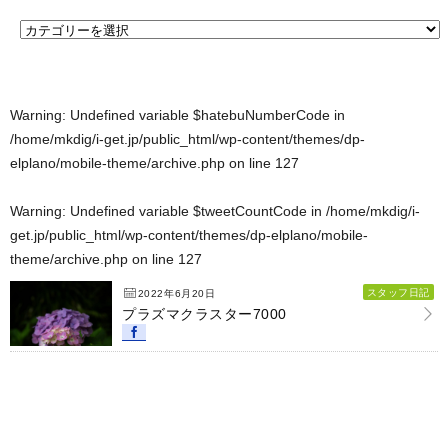
Warning
: Undefined variable $hatebuNumberCode in
/home/mkdig/i-get.jp/public_html/wp-content/themes/dp-
elplano/mobile-theme/archive.php
on line
127
Warning
: Undefined variable $tweetCountCode in
/home/mkdig/i-
get.jp/public_html/wp-content/themes/dp-elplano/mobile-
theme/archive.php
on line
127
スタッフ日記
2022年6月20日
プラズマクラスター7000