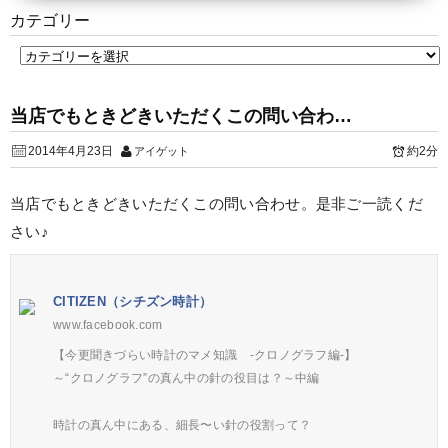
カテゴリー
当店でもときどきいただくこの問い合わ…
2014年4月23日
約2分
アイゲット
当店でもときどきいただくこの問い合わせ。是非ご一読くだ
さい♪
CITIZEN（シチズン時計）
www.facebook.com
【今更聞きづらい時計のマメ知識 -クロノグラフ編-】
～“クロノグラフ”の真ん中の針の役目は？～中編
時計の真ん中にある、細長〜い針の役割って？