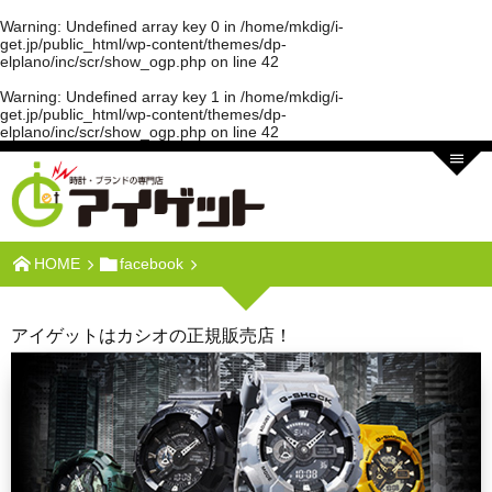
Warning
: Undefined array key 0 in
/home/mkdig/i-
get.jp/public_html/wp-content/themes/dp-
elplano/inc/scr/show_ogp.php
on line
42
Warning
: Undefined array key 1 in
/home/mkdig/i-
get.jp/public_html/wp-content/themes/dp-
elplano/inc/scr/show_ogp.php
on line
42
HOME
facebook
アイゲットはカシオの正規販売店！