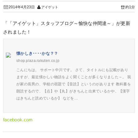
2014年4月23日
約1分
アイゲット
「「アイゲット」スタッフブログ～愉快な仲間達～」が更新
されました！
懐かしき････かな？？
shop.plaza.rakuten.co.jp
こんにちは。 サポート中川です。 さて、タイトルにも記載があり
ますが、最近懐かしい物語をよく聞くことが多くなりました～。 我
が家の長男の、学校の宿題で【音読】というのがあります 教科書を
朗読するので、【点】や【丸】がきちんと出来ているかや、【漢字
はきちんと読めているか】 などを…
facebook.com