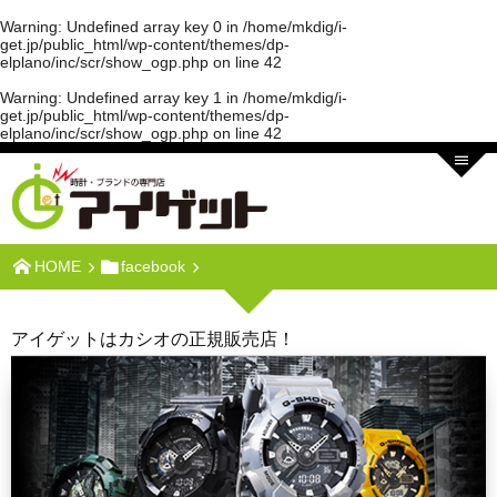
Warning
: Undefined array key 0 in
/home/mkdig/i-
get.jp/public_html/wp-content/themes/dp-
elplano/inc/scr/show_ogp.php
on line
42
Warning
: Undefined array key 1 in
/home/mkdig/i-
get.jp/public_html/wp-content/themes/dp-
elplano/inc/scr/show_ogp.php
on line
42
HOME
facebook
アイゲットはカシオの正規販売店！