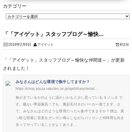
カテゴリー
「「アイゲット」スタッフブログ～愉快…
2019年2月6日
約1分
アイゲット
「「アイゲット」スタッフブログ～愉快な仲間達～」が更新
されました！
みなさんはどんな環境で集中してますか？
https://shop.plaza.rakuten.co.jp/iget/diary/detail…
春がきているかのように温かいかもと少し思っている キノシタ で
す。暖かい季節最高！でも、裏起毛付きのパーカー着てます。さ
て、みなさんはどのような環境だったら集中できますか？僕は、真
っ暗な部屋に音楽をガンガン鳴らしながらパソコンと何時間も向き
合ってやっていることがよくありま…