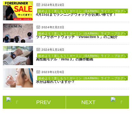
2024年3月19日
始めよう！楽しもう！ガーミン（GARMIN）ライフ ～ブログ～
4月15日までランニングウォッチがお買い得です！
2024年2月22日
始めよう！楽しもう！ガーミン（GARMIN）ライフ ～ブログ～
ライフサポートウォッチ「Vivoactive 5 」のご紹介
2024年1月18日
始めよう！楽しもう！ガーミン（GARMIN）ライフ ～ブログ～
高性能モデル「Venu 3」の操作動画
2023年12月6日
始めよう！楽しもう！ガーミン（GARMIN）ライフ ～ブログ～
水分は取れていますか？
PREV
NEXT