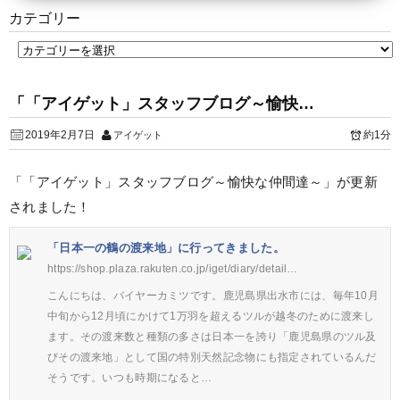
カテゴリー
「「アイゲット」スタッフブログ～愉快…
2019年2月7日
約1分
アイゲット
「「アイゲット」スタッフブログ～愉快な仲間達～」が更新
されました！
「日本一の鶴の渡来地」に行ってきました。
https://shop.plaza.rakuten.co.jp/iget/diary/detail…
こんにちは、バイヤーカミツです。鹿児島県出水市には、毎年10月
中旬から12月頃にかけて1万羽を超えるツルが越冬のために渡来し
ます。その渡来数と種類の多さは日本一を誇り「鹿児島県のツル及
びその渡来地」として国の特別天然記念物にも指定されているんだ
そうです。いつも時期になると…