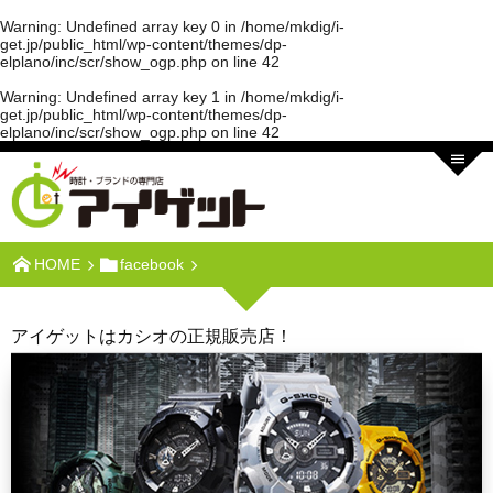
Warning
: Undefined array key 0 in
/home/mkdig/i-
get.jp/public_html/wp-content/themes/dp-
elplano/inc/scr/show_ogp.php
on line
42
Warning
: Undefined array key 1 in
/home/mkdig/i-
get.jp/public_html/wp-content/themes/dp-
elplano/inc/scr/show_ogp.php
on line
42
HOME
facebook
アイゲットはカシオの正規販売店！