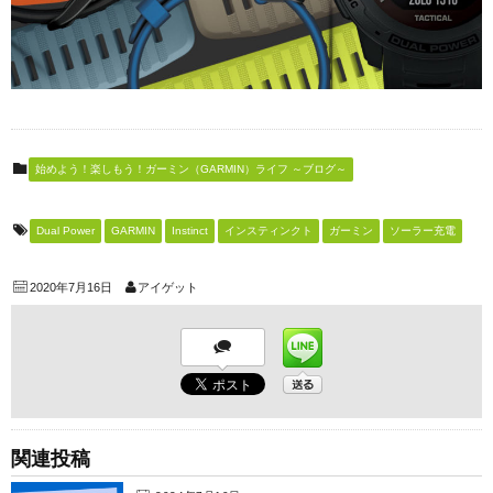
始めよう！楽しもう！ガーミン（GARMIN）ライフ ～ブログ～
Dual Power
GARMIN
Instinct
インスティンクト
ガーミン
ソーラー充電
2020年7月16日
アイゲット
関連投稿