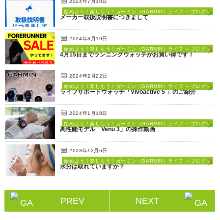
2024年7月10日
始めよう！楽しもう！ガーミン（GARMIN）ライフ ～ブログ～
メーカー取扱説明書につきまして
2024年3月19日
始めよう！楽しもう！ガーミン（GARMIN）ライフ ～ブログ～
4月15日までランニングウォッチがお買い得です！
2024年2月22日
始めよう！楽しもう！ガーミン（GARMIN）ライフ ～ブログ～
ライフサポートウォッチ「Vivoactive 5 」のご紹介
2024年1月18日
始めよう！楽しもう！ガーミン（GARMIN）ライフ ～ブログ～
高性能モデル「Venu 3」の操作動画
2023年12月6日
始めよう！楽しもう！ガーミン（GARMIN）ライフ ～ブログ～
水分は取れていますか？
PREV
NEXT