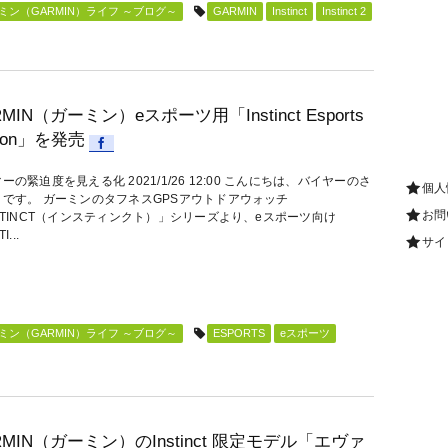
ン（GARMIN）ライフ ～ブログ～
GARMIN
Instinct
Instinct 2
RMIN（ガーミン）eスポーツ用「Instinct Esports
tion」を発売
ーの緊迫度を見える化 2021/1/26 12:00 こんにちは、バイヤーのさ
個人
まです。 ガーミンのタフネスGPSアウトドアウォッチ
お問
STINCT（インスティンクト）」シリーズより、eスポーツ向け
I...
サイ
ン（GARMIN）ライフ ～ブログ～
ESPORTS
eスポーツ
RMIN（ガーミン）のInstinct 限定モデル「エヴァ