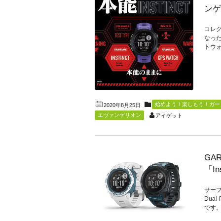
ンゲ
コレク
なっ
トウォ
始めよう！楽しもう！ガーミ
2020年8月25日
エヴァンゲリオン
アイゲット
GA
「In
サーフ
Dua
です。