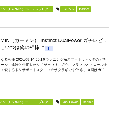
ン（GARMIN）ライフ ～ブログ～
GARMIN
Instinct
MIN（ガーミン） Instinct DualPower ガチレビュ
こいつは俺の相棒^^
なる相棒 2020/08/14 10:10 ランニング系スマートウォッチのガチ
ューを、趣味と仕事を兼ねてがっつりご紹介。マラソンとミスチルを
なく愛するドＭサポートスタッフ☆サクラギです^^ さ、今回はガチ
ン（GARMIN）ライフ ～ブログ～
Dual Power
Instinct