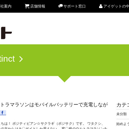
会社案内
店舗情報
サポート窓口
アイゲットの
tinct
トラマラソンはモバイルバッテリーで充電しなが
カテ
未分類
にちは！ ポジティビアン☆サクラギ（ポジサク）です。 ワタクシ、
始めよう
ーの方からはキ〇ガイとしか思えない、 変〇級のウルトラマラソンを