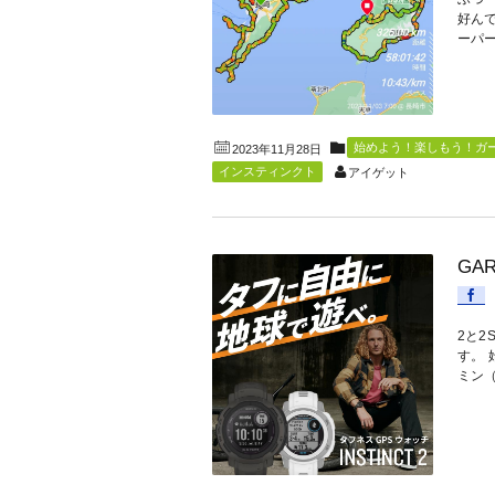
好ん
ーパー
始めよう！楽しもう！ガー
2023年11月28日
インスティンクト
アイゲット
GA
2と2
す。 
ミン（