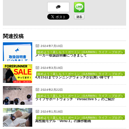
関連投稿
2024年7月10日
始めよう！楽しもう！ガーミン（GARMIN）ライフ ～ブログ～
メーカー取扱説明書につきまして
2024年3月19日
始めよう！楽しもう！ガーミン（GARMIN）ライフ ～ブログ～
4月15日までランニングウォッチがお買い得です！
2024年2月22日
始めよう！楽しもう！ガーミン（GARMIN）ライフ ～ブログ～
ライフサポートウォッチ「Vivoactive 5 」のご紹介
2024年1月18日
始めよう！楽しもう！ガーミン（GARMIN）ライフ ～ブログ～
高性能モデル「Venu 3」の操作動画