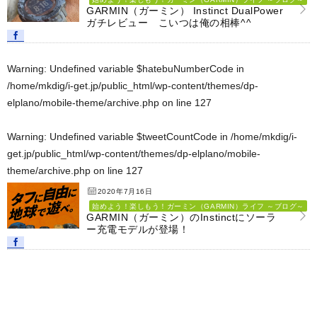
GARMIN（ガーミン） Instinct DualPower
ガチレビュー こいつは俺の相棒^^
Warning
: Undefined variable $hatebuNumberCode in
/home/mkdig/i-get.jp/public_html/wp-content/themes/dp-
elplano/mobile-theme/archive.php
on line
127
Warning
: Undefined variable $tweetCountCode in
/home/mkdig/i-
get.jp/public_html/wp-content/themes/dp-elplano/mobile-
theme/archive.php
on line
127
2020年7月16日
始めよう！楽しもう！ガーミン（GARMIN）ライフ ～ブログ～
GARMIN（ガーミン）のInstinctにソーラ
ー充電モデルが登場！