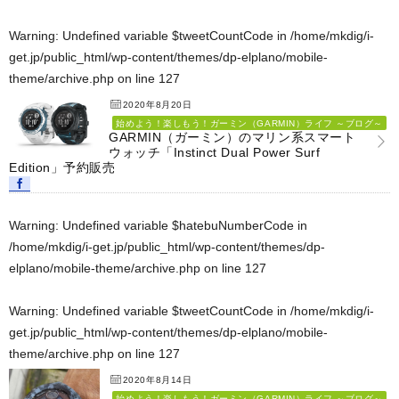
Warning
: Undefined variable $tweetCountCode in
/home/mkdig/i-
get.jp/public_html/wp-content/themes/dp-elplano/mobile-
theme/archive.php
on line
127
2020年8月20日
始めよう！楽しもう！ガーミン（GARMIN）ライフ ～ブログ～
GARMIN（ガーミン）のマリン系スマート
ウォッチ「Instinct Dual Power Surf
Edition」予約販売
Warning
: Undefined variable $hatebuNumberCode in
/home/mkdig/i-get.jp/public_html/wp-content/themes/dp-
elplano/mobile-theme/archive.php
on line
127
Warning
: Undefined variable $tweetCountCode in
/home/mkdig/i-
get.jp/public_html/wp-content/themes/dp-elplano/mobile-
theme/archive.php
on line
127
2020年8月14日
始めよう！楽しもう！ガーミン（GARMIN）ライフ ～ブログ～