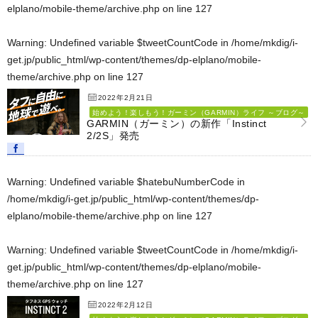
elplano/mobile-theme/archive.php
on line
127
Warning
: Undefined variable $tweetCountCode in
/home/mkdig/i-
get.jp/public_html/wp-content/themes/dp-elplano/mobile-
theme/archive.php
on line
127
2022年2月21日
始めよう！楽しもう！ガーミン（GARMIN）ライフ ～ブログ～
GARMIN（ガーミン）の新作「Instinct
2/2S」発売
Warning
: Undefined variable $hatebuNumberCode in
/home/mkdig/i-get.jp/public_html/wp-content/themes/dp-
elplano/mobile-theme/archive.php
on line
127
Warning
: Undefined variable $tweetCountCode in
/home/mkdig/i-
get.jp/public_html/wp-content/themes/dp-elplano/mobile-
theme/archive.php
on line
127
2022年2月12日