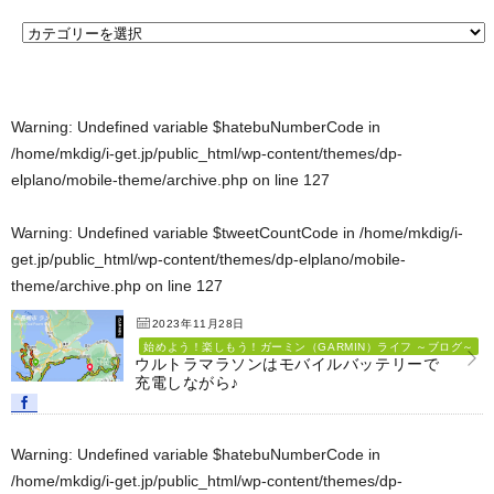
Warning
: Undefined variable $hatebuNumberCode in
/home/mkdig/i-get.jp/public_html/wp-content/themes/dp-
elplano/mobile-theme/archive.php
on line
127
Warning
: Undefined variable $tweetCountCode in
/home/mkdig/i-
get.jp/public_html/wp-content/themes/dp-elplano/mobile-
theme/archive.php
on line
127
2023年11月28日
始めよう！楽しもう！ガーミン（GARMIN）ライフ ～ブログ～
ウルトラマラソンはモバイルバッテリーで
充電しながら♪
Warning
: Undefined variable $hatebuNumberCode in
/home/mkdig/i-get.jp/public_html/wp-content/themes/dp-