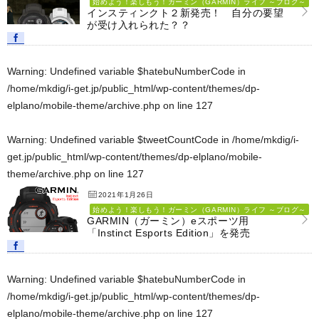
始めよう！楽しもう！ガーミン（GARMIN）ライフ ～ブログ～
インスティンクト２新発売！ 自分の要望
が受け入れられた？？
Warning
: Undefined variable $hatebuNumberCode in
/home/mkdig/i-get.jp/public_html/wp-content/themes/dp-
elplano/mobile-theme/archive.php
on line
127
Warning
: Undefined variable $tweetCountCode in
/home/mkdig/i-
get.jp/public_html/wp-content/themes/dp-elplano/mobile-
theme/archive.php
on line
127
2021年1月26日
始めよう！楽しもう！ガーミン（GARMIN）ライフ ～ブログ～
GARMIN（ガーミン）eスポーツ用
「Instinct Esports Edition」を発売
Warning
: Undefined variable $hatebuNumberCode in
/home/mkdig/i-get.jp/public_html/wp-content/themes/dp-
elplano/mobile-theme/archive.php
on line
127